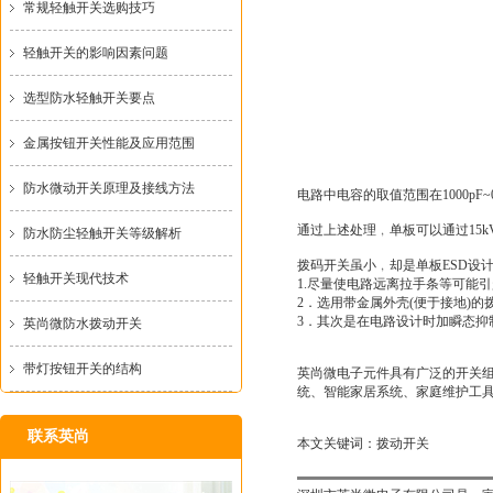
常规轻触开关选购技巧
轻触开关的影响因素问题
选型防水轻触开关要点
金属按钮开关性能及应用范围
防水微动开关原理及接线方法
电路中电容的取值范围在1000pF~
通过上述处理﹐单板可以通过15k
防水防尘轻触开关等级解析
拨码开关虽小﹐却是单板ESD设计
轻触开关现代技术
1.尽量使电路远离拉手条等可能引
2．选用带金属外壳(便于接地)
3．其次是在电路设计时加瞬态抑
英尚微防水拨动开关
带灯按钮开关的结构
英尚微电子
元件具有广泛的开关
统、智能家居系统、家庭维护工
联系英尚
本文关键词：拨动开关