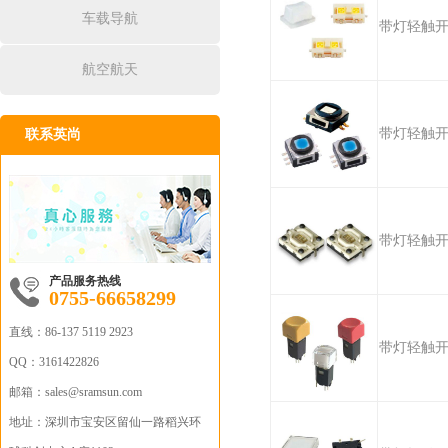
车载导航
带灯轻触
航空航天
带灯轻触
联系英尚
带灯轻触
产品服务热线
0755-66658299
直线：
86-137 5119 2923
带灯轻触
QQ：
3161422826
邮箱：sales
@sramsun.com
地址：
深圳市宝安区留仙一路稻兴环