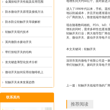
地增长到大约60亿个。面对新进
金属按钮开关性能及应用范围
进入了1990年代以来，手机、
防水微动开关原理及接线方法
地以削减成本，并且开始逐渐退
小厂商的加入，致使低端市场的
防水防尘轻触开关等级解析
现在随着数码相机、PDA、hi
增长的同时，需求多样性也逐渐
轻触开关现代技术
轻触开关行业；两大领导型厂商
关、微动开关、拨动开关等电子
英尚微防水拨动开关
本文关键词：
轻触开关
带灯按钮开关的结构
深圳市英尚微电子有限公司是一家
发光键盘薄型化技术分析
带灯轻触开关、拨码开关等电子开
微动开关如何应用在咖啡机上
轻触开关未来发展趋势
上一篇：
轻触开关低端市场的厂
联系英尚
推荐阅读